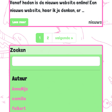
Vanaf heden is de nieuwe website online! Een
nieuwe website, hoor ik je denken, er …
nieuws
Lees meer
1
2
volgende
»
Zoeken
Auteur
AnneNijs
camilla
folkert