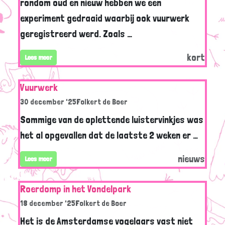
rondom oud en nieuw hebben we een
experiment gedraaid waarbij ook vuurwerk
geregistreerd werd. Zoals …
kort
Lees meer
Vuurwerk
30 december '25
Folkert de Boer
Sommige van de oplettende luistervinkjes was
het al opgevallen dat de laatste 2 weken er …
nieuws
Lees meer
Roerdomp in het Vondelpark
18 december '25
Folkert de Boer
Het is de Amsterdamse vogelaars vast niet