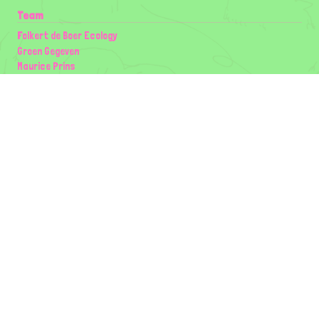
Team
Folkert de Boer Ecology
Groen Gegeven
Maurice Prins
Lowland Ecology Network
Design en Illustraties
Timon Vader
Elwin van der Kolk
volg ons:
Partners
Wilder Land
Gemeente Utrecht
Biodiversiteit | Rotterdam.nl
ODU natuur en duurzaamheidscentra
The Green Mile
Taal