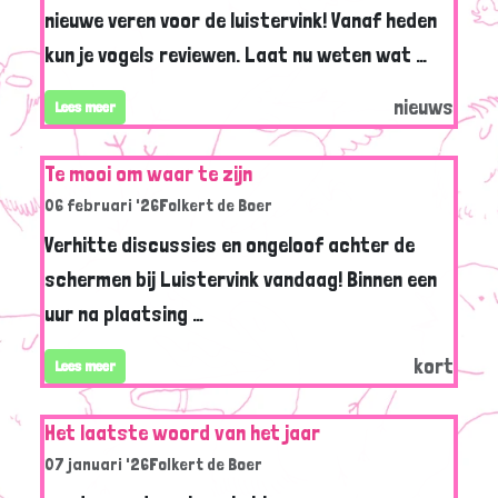
nieuwe veren voor de luistervink! Vanaf heden
kun je vogels reviewen. Laat nu weten wat …
nieuws
Lees meer
Te mooi om waar te zijn
06 februari '26
Folkert de Boer
Verhitte discussies en ongeloof achter de
schermen bij Luistervink vandaag! Binnen een
uur na plaatsing …
kort
Lees meer
Het laatste woord van het jaar
07 januari '26
Folkert de Boer