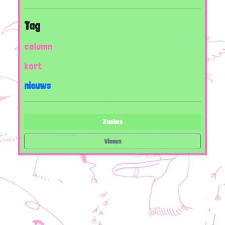
Tag
column
kort
nieuws
Zoeken
Wissen