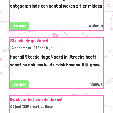
ontgaan: sinds een aantal weken zit er midden
…
column
Lees meer
Steede Hoge Woerd
16 december '25
Anne Nijs
Hoera!! Steede Hoge Woerd in Utrecht heeft
vanaf nu ook een luistervink hangen. Kijk gauw
…
nieuws
Lees meer
Kwetter het van de daken!
06 juni '25
Folkert de Boer