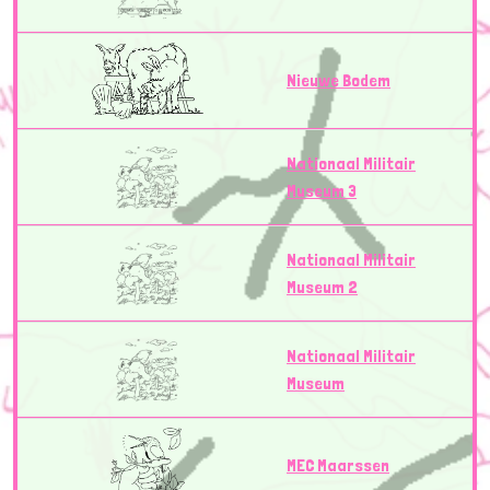
Nieuwe Bodem
Nationaal Militair
Museum 3
Nationaal Militair
Museum 2
Nationaal Militair
Museum
MEC Maarssen