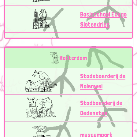
Basisschool Edugo
Slotendries
Rotterdam
Stadsboerderij de
Molenwei
Stadboerderij de
Oedenstee
museumpark