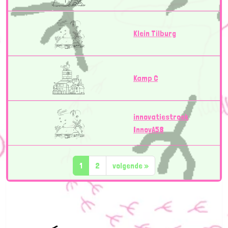
Klein Tilburg
Kamp C
innovatiestrook
InnovA58
1
2
volgende
»