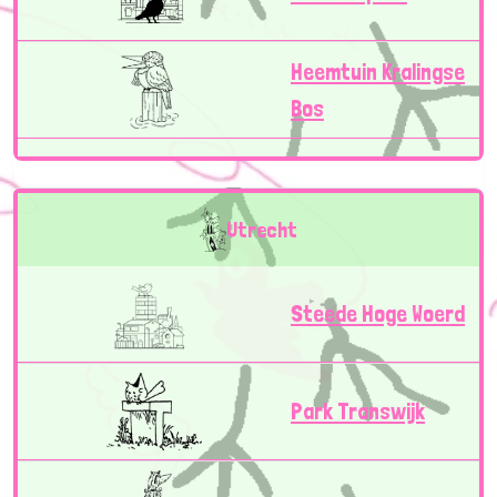
Heemtuin Kralingse
Bos
Utrecht
Steede Hoge Woerd
Park Transwijk