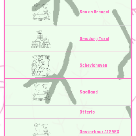
Son en Breugel
Smederij Texel
Schevichoven
Saalland
Otterlo
Oosterbeek A12 VEG