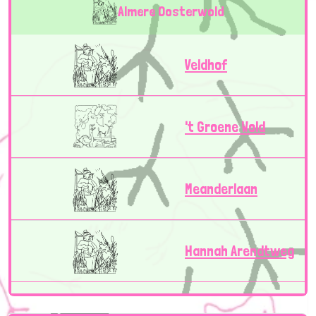
Almere Oosterwold
Veldhof
't Groene Wold
Meanderlaan
Hannah Arendtweg