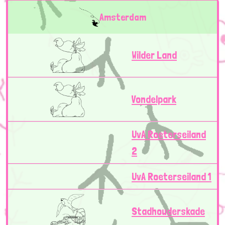
Amsterdam
Wilder Land
Vondelpark
UvA Roeterseiland
2
UvA Roeterseiland 1
Stadhouderskade