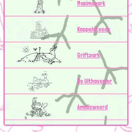
Maximapark
Koppelsteede
Griftpark
De Uithovenier
Amelisweerd