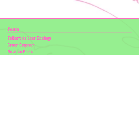
Team
Folkert de Boer Ecology
Groen Gegeven
Maurice Prins
Lowland Ecology Network
Design en Illustraties
Timon Vader
Elwin van der Kolk
volg ons:
Partners
Wilder Land
Gemeente Utrecht
Biodiversiteit | Rotterdam.nl
ODU natuur en duurzaamheidscentra
The Green Mile