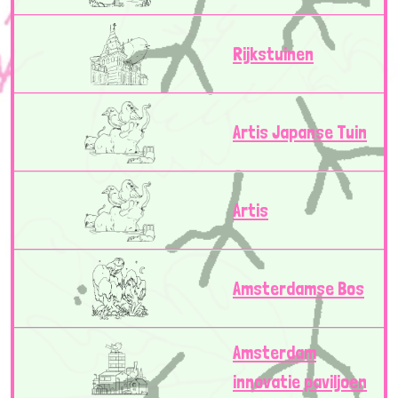
Rijkstuinen
Artis Japanse Tuin
Artis
Amsterdamse Bos
Amsterdam
innovatie paviljoen