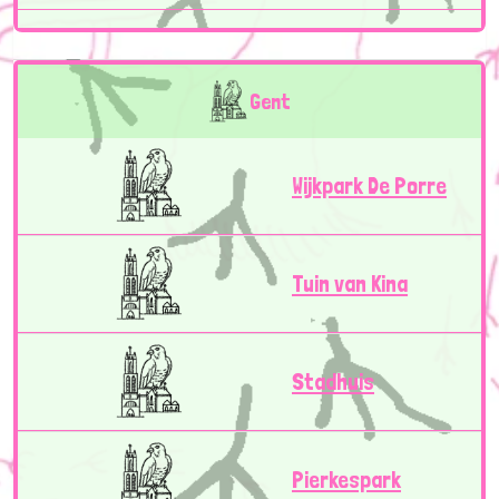
Gent
Wijkpark De Porre
Tuin van Kina
Stadhuis
Pierkespark