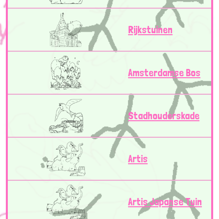
Rijkstuinen
Amsterdamse Bos
Stadhouderskade
Artis
Artis Japanse Tuin