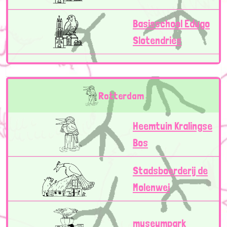
Basisschool Edugo
Slotendries
Rotterdam
Heemtuin Kralingse
Bos
Stadsboerderij de
Molenwei
museumpark