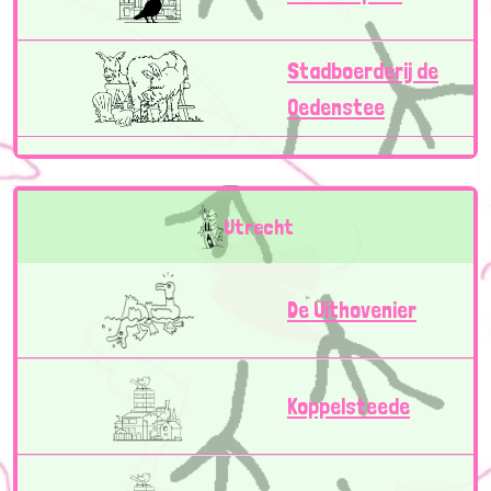
Stadboerderij de
Oedenstee
Utrecht
De Uithovenier
Koppelsteede