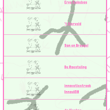
Erve Kiekebos
't Sierveld
Son en Breugel
De Roesteling
innovatiestrook
InnovA58