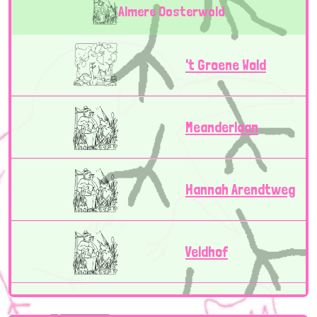
Almere Oosterwold
't Groene Wold
Meanderlaan
Hannah Arendtweg
Veldhof