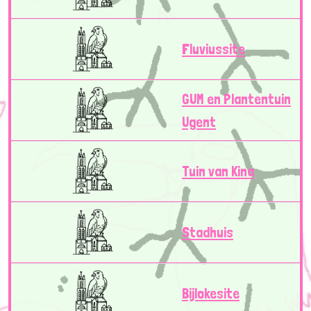
Fluviussite
GUM en Plantentuin
Ugent
Tuin van Kina
Stadhuis
Bijlokesite