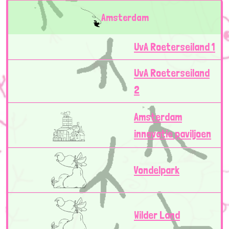
Amsterdam
UvA Roeterseiland 1
UvA Roeterseiland
2
Amsterdam
innovatie paviljoen
Vondelpark
Wilder Land