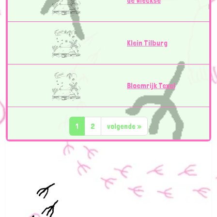
de Wieckse
Klein Tilburg
Bloemrijk Texel
1
2
volgende
»