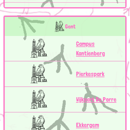
Gent
Campus
Kantienberg
Pierkespark
Wijkpark De Porre
Ekkergem