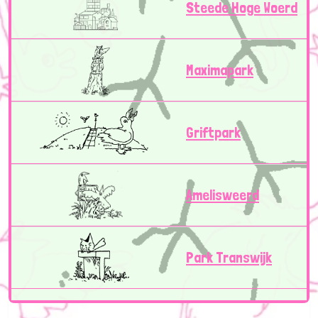
Steede Hoge Woerd
Maximapark
Griftpark
Amelisweerd
Park Transwijk