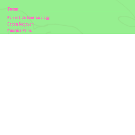
Team
Folkert de Boer Ecology
Groen Gegeven
Maurice Prins
Lowland Ecology Network
Design en Illustraties
Timon Vader
Elwin van der Kolk
volg ons:
Partners
Wilder Land
Gemeente Utrecht
Biodiversiteit | Rotterdam.nl
ODU natuur en duurzaamheidscentra
The Green Mile
Taal