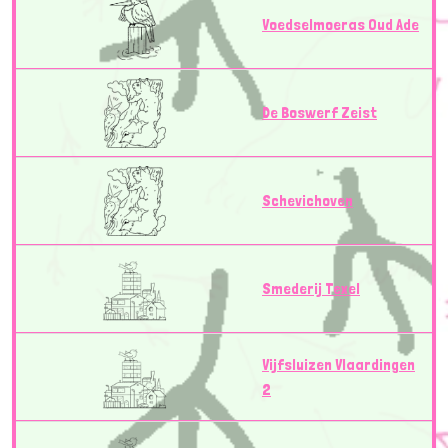
Voedselmoeras Oud Ade
De Boswerf Zeist
Schevichoven
Smederij Texel
Vijfsluizen Vlaardingen
2