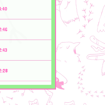
4:40
2:46
2:43
2:28