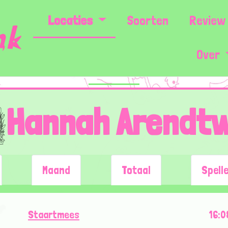
Locaties
Soorten
Review 
Over
Hannah Arendt
Maand
Totaal
Spell
Staartmees
16:0