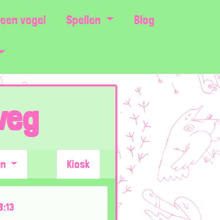
een vogel
Spellen
Blog
weg
en
Kiosk
8:13