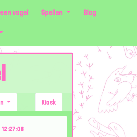
een vogel
Spellen
Blog
l
en
Kiosk
12:27:08