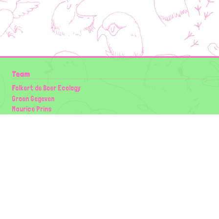
Team
Folkert de Boer Ecology
Groen Gegeven
Maurice Prins
Lowland Ecology Network
Design en Illustraties
Timon Vader
Elwin van der Kolk
volg ons:
Partners
Wilder Land
Gemeente Utrecht