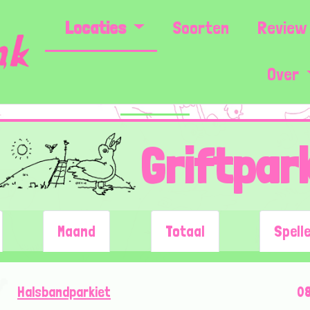
Locaties
Soorten
Review 
Over
Griftpar
Maand
Totaal
Spell
Halsbandparkiet
08