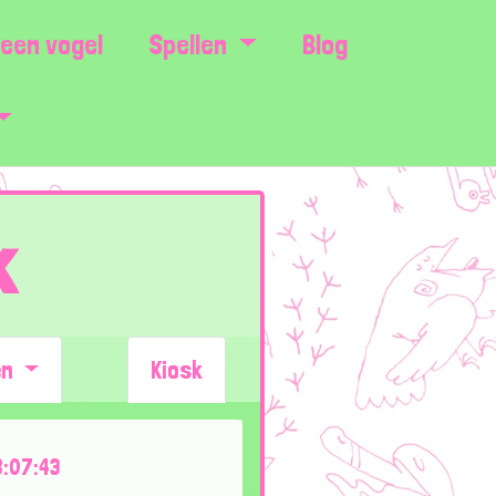
een vogel
Spellen
Blog
k
en
Kiosk
:07:43