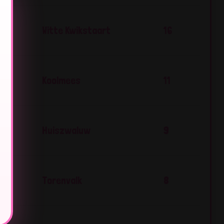
Witte Kwikstaart
16
Koolmees
11
Huiszwaluw
9
Torenvalk
8