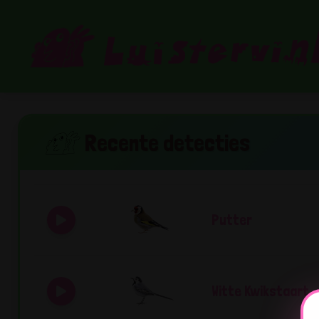
Recente detecties
Putter
Witte Kwikstaart