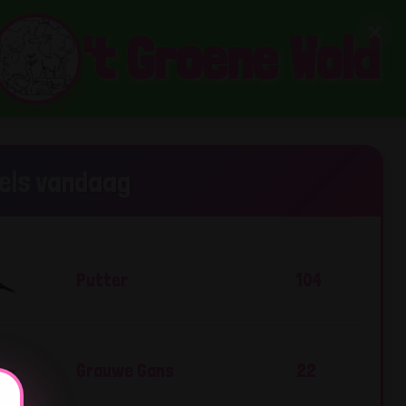
't Groene Wold
gels vandaag
Putter
104
Grauwe Gans
22