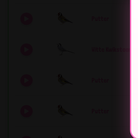
Putter
Witte Kwikstaart
Putter
Putter