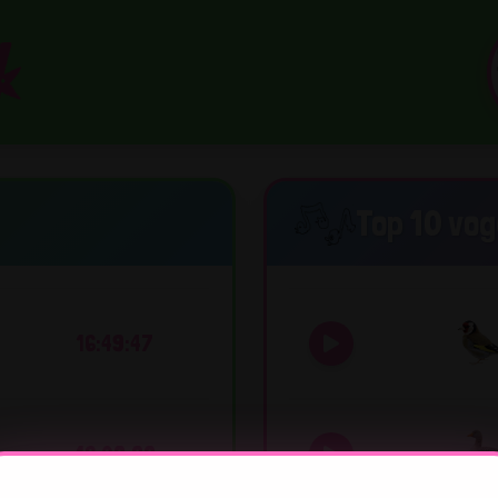
Top 10 vo
16:49:47
16:08:22