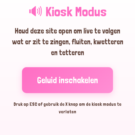
🔊 Kiosk Modus
16:00:50
Houd deze site open om live te volgen
wat er zit te zingen, fluiten, kwetteren
15:30:36
en tetteren
15:29:33
Geluid inschakelen
Druk op ESC of gebruik de X knop om de kiosk modus te
15:28:52
verlaten