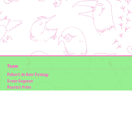
Team
Folkert de Boer Ecology
Groen Gegeven
Maurice Prins
Lowland Ecology Network
Design en Illustraties
Timon Vader
Elwin van der Kolk
volg ons: