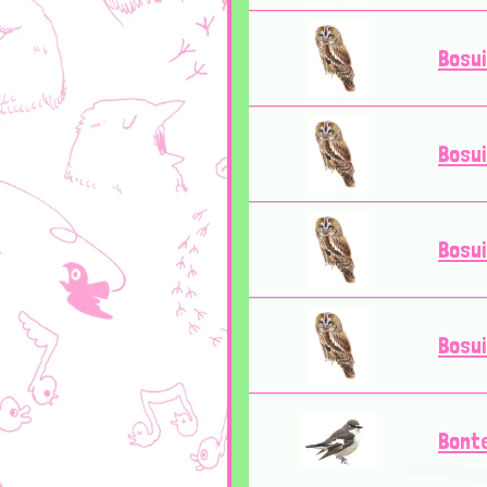
Bosui
Bosui
Bosui
Bosui
Bonte