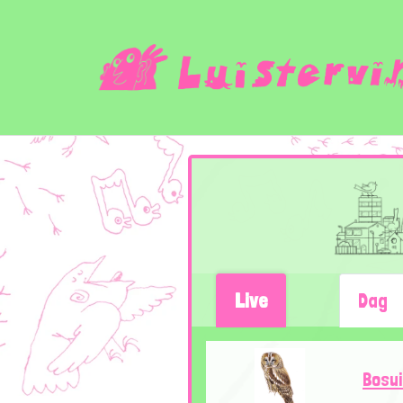
Live
Dag
Bosui