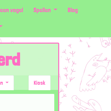
een vogel
Spellen
Blog
erd
en
Kiosk