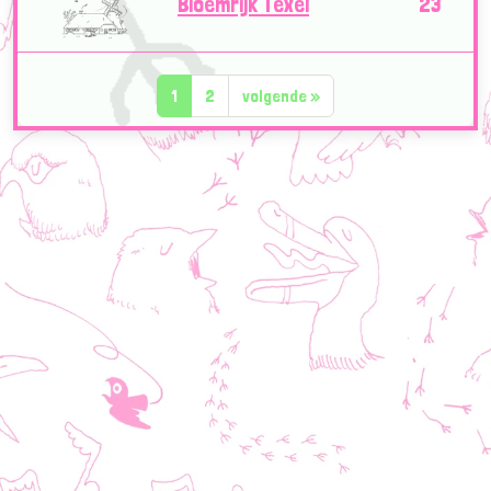
Bloemrijk Texel
23
1
2
volgende
»