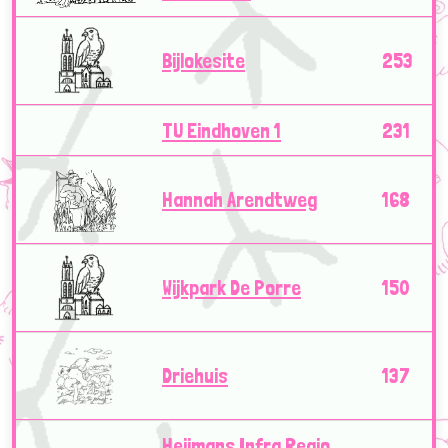
Bijlokesite
253
TU Eindhoven 1
231
Hannah Arendtweg
168
Wijkpark De Porre
150
Driehuis
137
Heijmans Infra Regio