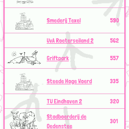
Smederij Texel
590
UvA Roeterseiland 2
562
Griftpark
557
Steede Hoge Woerd
335
TU Eindhoven 2
320
Stadboerderij de
301
Oedenstee