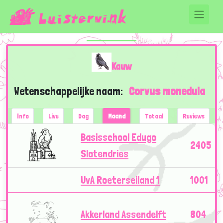
Kauw
Wetenschappelijke naam:
Corvus monedula
Info
Live
Dag
Maand
Totaal
Reviews
Basisschool Edugo
2405
Slotendries
UvA Roeterseiland 1
1001
Akkerland Assendelft
804