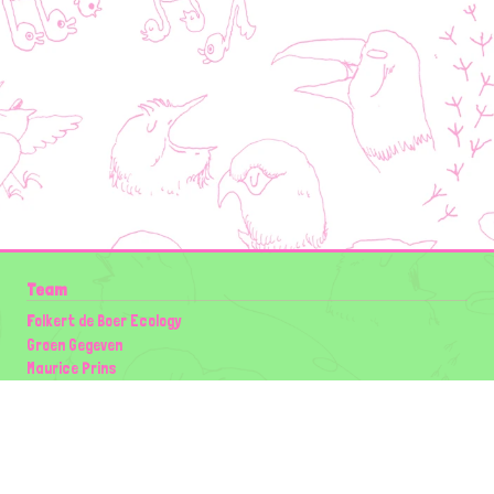
Team
Folkert de Boer Ecology
Groen Gegeven
Maurice Prins
Lowland Ecology Network
Design en Illustraties
Timon Vader
Elwin van der Kolk