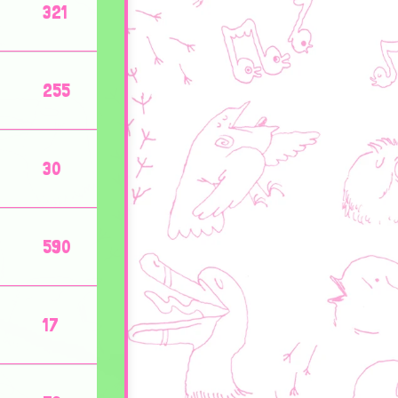
321
255
30
590
17