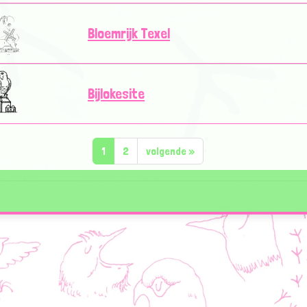
Bloemrijk Texel
Bijlokesite
1
2
volgende
»