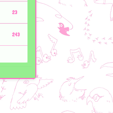
23
243