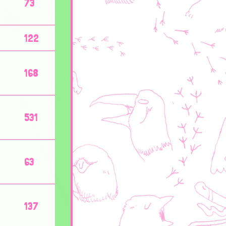
73
122
168
531
63
137