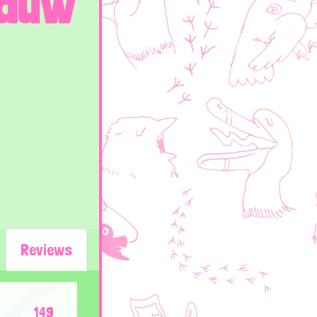
auw
Reviews
149