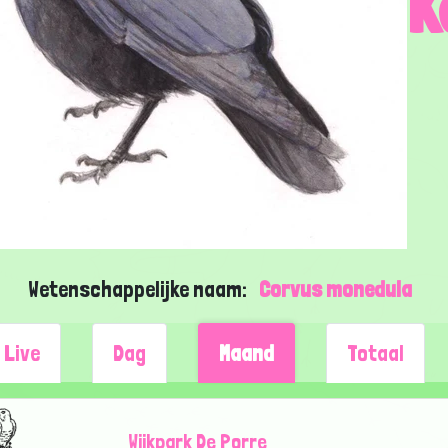
K
Wetenschappelijke naam:
Corvus monedula
Live
Dag
Maand
Totaal
Wijkpark De Porre