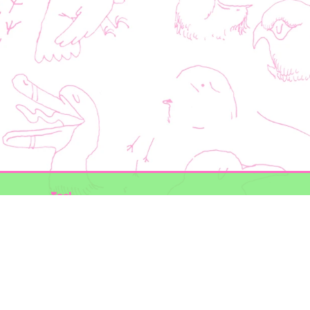
Taal
Mogelijk gemaakt door
BirdNET-Pi