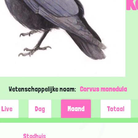
K
Wetenschappelijke naam:
Corvus monedula
Live
Dag
Maand
Totaal
Stadhuis