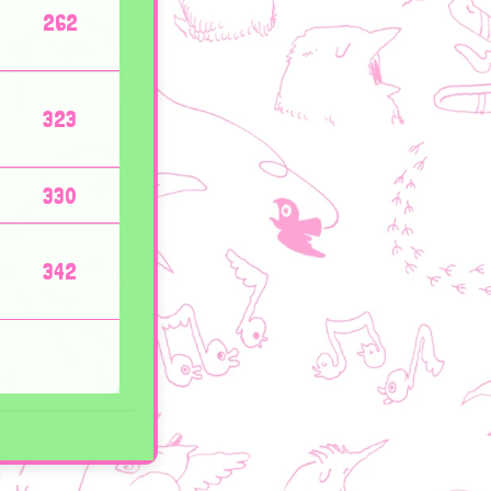
262
323
330
342