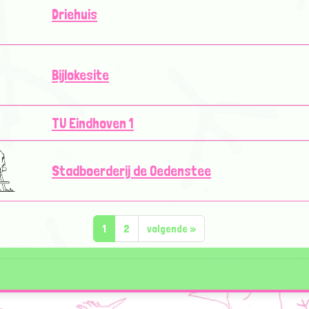
Driehuis
Bijlokesite
TU Eindhoven 1
Stadboerderij de Oedenstee
1
2
volgende
»