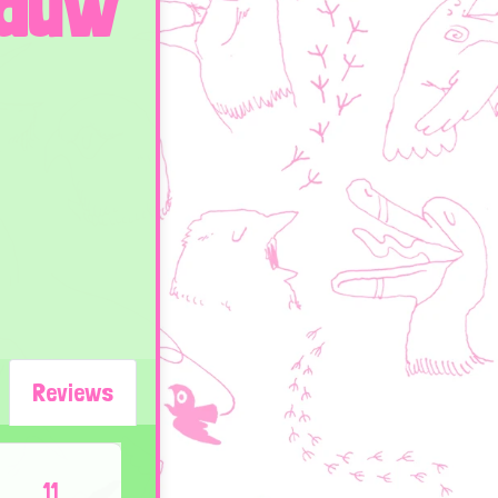
auw
Reviews
11