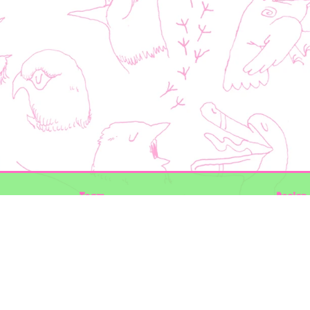
Team
Design 
Folkert de Boer Ecology
Timon V
Groen Gegeven
Elwin va
Maurice Prins
volg ons
Lowland Ecology Network