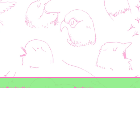
en Illustraties
Partners
ader
Wilder Land
Gemeente Utrecht
n der Kolk
Biodiversiteit | Rotterdam.nl
ODU natuur en duurzaamheidscentra
:
The Green Mile