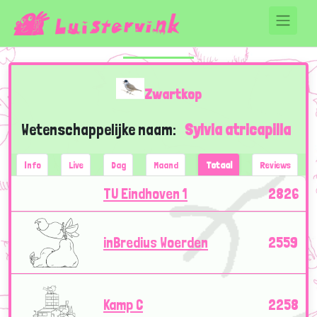
Zwartkop
Wetenschappelijke naam:
Sylvia atricapilla
Info
Live
Dag
Maand
Totaal
Reviews
TU Eindhoven 1
2826
inBredius Woerden
2559
Kamp C
2258