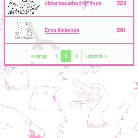
Akkerbouwbedrijf Veen
323
Erve Kiekebos
281
«
vorige
1
2
3
volgende
»