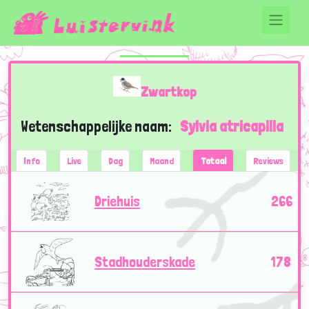
Zwartkop
Wetenschappelijke naam:
Sylvia atricapilla
Info
Live
Dag
Maand
Totaal
Reviews
Driehuis
266
Stadhouderskade
178