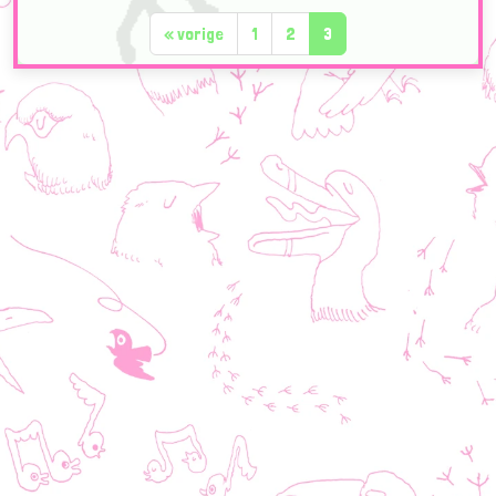
«
vorige
1
2
3