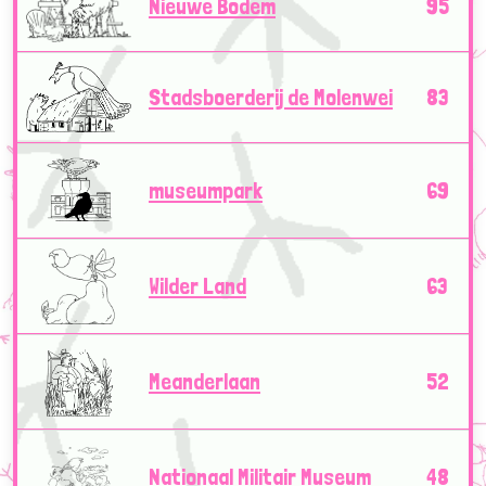
Nieuwe Bodem
95
Stadsboerderij de Molenwei
83
museumpark
69
Wilder Land
63
Meanderlaan
52
Nationaal Militair Museum
48