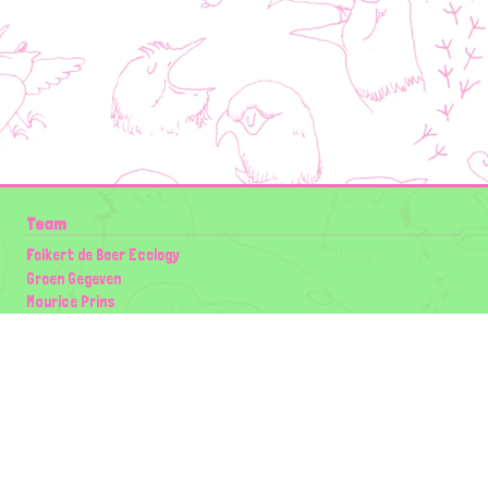
Team
Folkert de Boer Ecology
Groen Gegeven
Maurice Prins
Lowland Ecology Network
Design en Illustraties
Timon Vader
Elwin van der Kolk
volg ons: