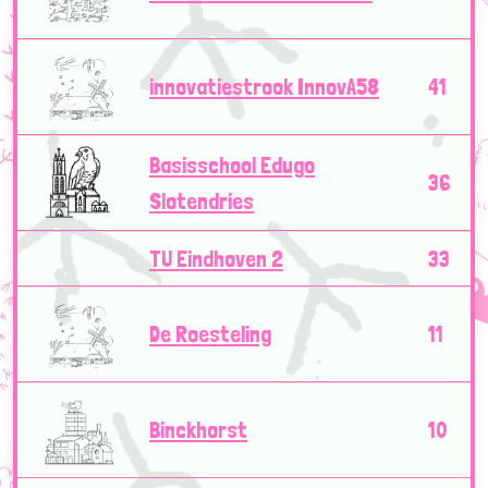
innovatiestrook InnovA58
41
Basisschool Edugo
36
Slotendries
TU Eindhoven 2
33
De Roesteling
11
Binckhorst
10