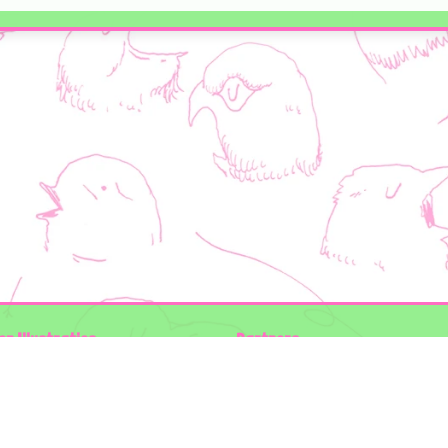
en Illustraties
Partners
ader
Wilder Land
Gemeente Utrecht
n der Kolk
Biodiversiteit | Rotterdam.nl
ODU natuur en duurzaamheidscentra
:
The Green Mile