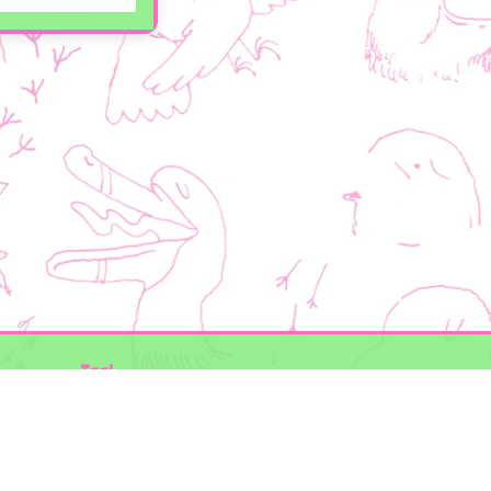
Taal
Mogelijk gemaakt door
BirdNET-Pi