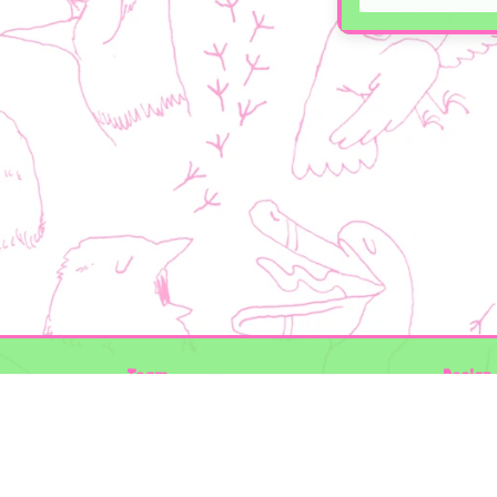
Team
Design 
Folkert de Boer Ecology
Timon V
Groen Gegeven
Elwin va
Maurice Prins
volg ons
Lowland Ecology Network