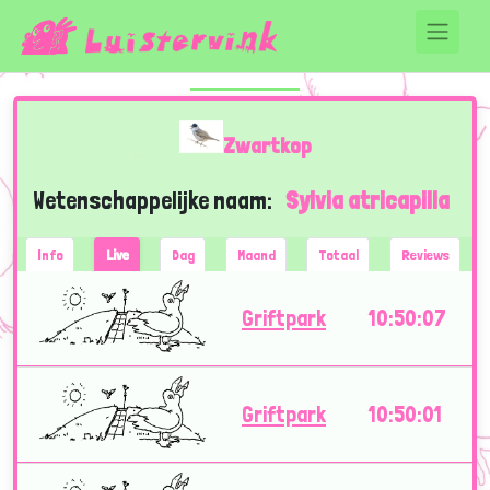
Zwartkop
Wetenschappelijke naam:
Sylvia atricapilla
Info
Live
Dag
Maand
Totaal
Reviews
Griftpark
10:50:07
Griftpark
10:50:01