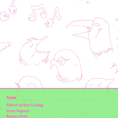
Team
Folkert de Boer Ecology
Groen Gegeven
Maurice Prins