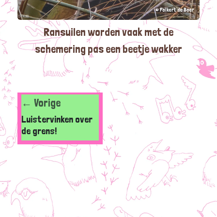
© Folkert de Boer
Ransuilen worden vaak met de
schemering pas een beetje wakker
← Vorige
Luistervinken over
de grens!