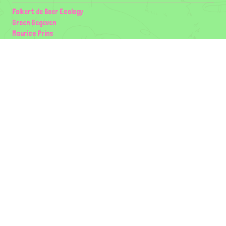
Folkert de Boer Ecology
Groen Gegeven
Maurice Prins
Lowland Ecology Network
Design en Illustraties
Timon Vader
Elwin van der Kolk
volg ons:
Partners
Wilder Land
Gemeente Utrecht
Biodiversiteit | Rotterdam.nl
ODU natuur en duurzaamheidscentra
The Green Mile
Taal
Mogelijk gemaakt door