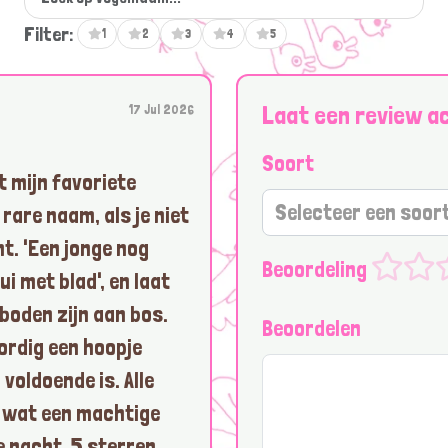
Filter:
1
2
3
4
5
Laat een review a
17 Jul 2026
Soort
t mijn favoriete
Selecteer een soort
 rare naam, als je niet
t. 'Een jonge nog
Beoordeling
i met blad', en laat
eboden zijn aan bos.
Beoordelen
ordig een hoopje
voldoende is. Alle
, wat een machtige
e nacht, 5 sterren