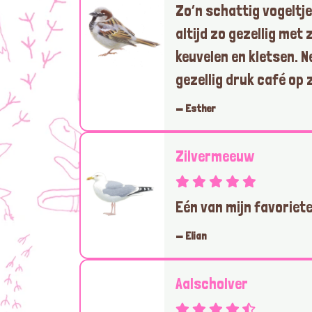
Zo’n schattig vogeltje
altijd zo gezellig met 
keuvelen en kletsen. N
gezellig druk café op
— Esther
Zilvermeeuw
Eén van mijn favorieten
— Elian
Aalscholver