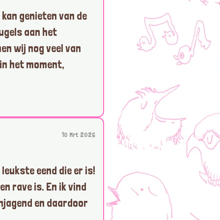
 kan genieten van de
eugels aan het
en wij nog veel van
, in het moment,
10 Mrt 2026
leukste eend die er is!
en rave is. En ik vind
njagend en daardoor