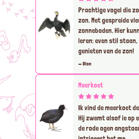
Prachtige vogel die zo
zon. Met gespreide vl
zonnebaden. Hier kunn
leren: even stil staan
genieten van de zon!
— Dion
Meerkoet
Ik vind de meerkoet de 
Hij zwemt alsof ie op e
de rode ogen angstaa
intrigeert het me.