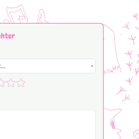
chter
...