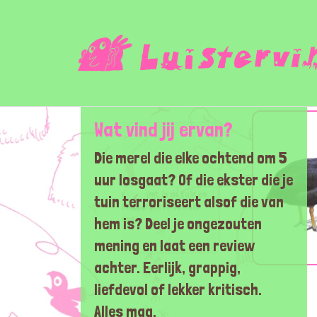
Wat vind jij ervan?
i
Die merel die elke ochtend om 5
uur losgaat? Of die ekster die je
nd de gaai een erg ondergewaardeerde vogel in
‹
and. Het is een vogel die je snel tegenkomt in de tuin en
tuin terroriseert alsof die van
hien wel de mooiste kleurencombinatie heeft van alle
oorkomende tuinvogels in Nederland.
hem is? Deel je ongezouten
mening en laat een review
achter. Eerlijk, grappig,
liefdevol of lekker kritisch.
Alles mag.