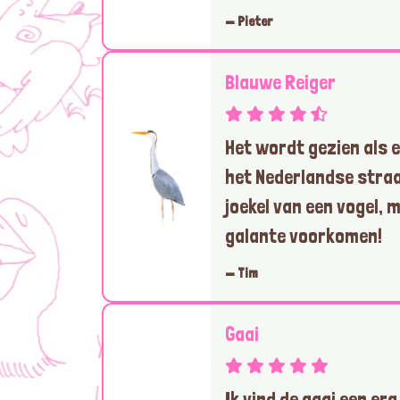
— Pieter
Blauwe Reiger
Het wordt gezien als e
het Nederlandse straa
joekel van een vogel, m
galante voorkomen!
— Tim
Gaai
Ik vind de gaai een e