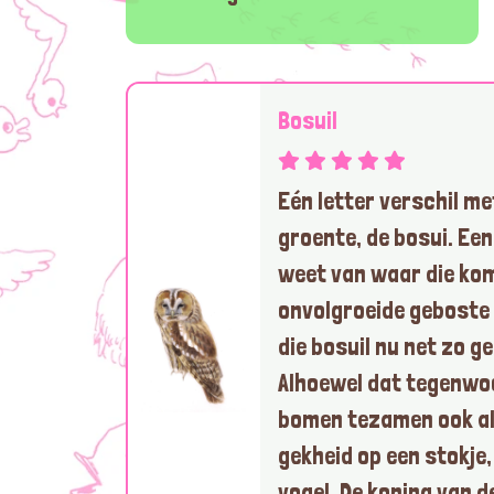
Bosuil
Eén letter verschil me
groente, de bosui. Een
weet van waar die kom
onvolgroeide geboste u
die bosuil nu net zo g
Alhoewel dat tegenwo
bomen tezamen ook al 
gekheid op een stokje
vogel. De koning van d