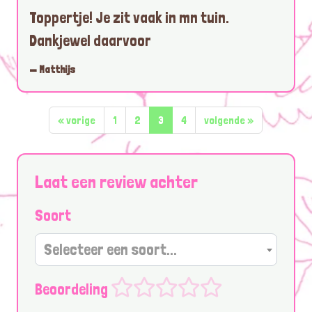
Toppertje! Je zit vaak in mn tuin.
Dankjewel daarvoor
— Matthijs
«
vorige
1
2
3
4
volgende
»
Laat een review achter
Soort
Selecteer een soort...
Beoordeling