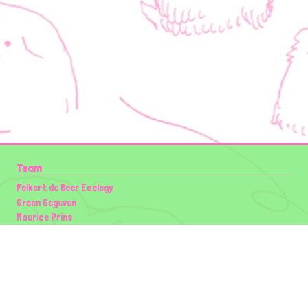
Team
Folkert de Boer Ecology
Groen Gegeven
Maurice Prins
Lowland Ecology Network
Design en Illustraties
Timon Vader
Elwin van der Kolk