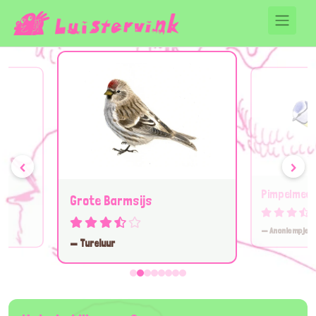
‹
›
Pimpelmee
Grote Barmsijs
— Anoniempje
— Tureluur