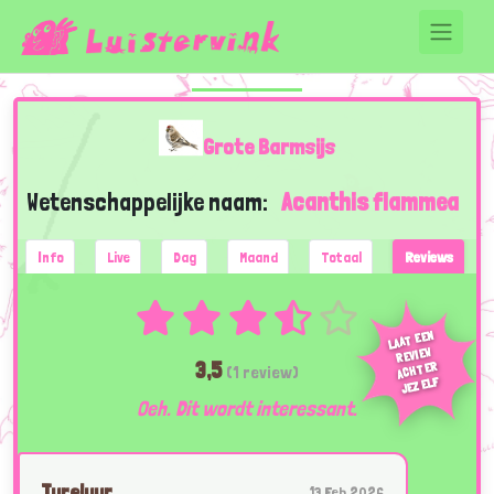
Grote Barmsijs
Wetenschappelijke naam:
Acanthis flammea
Info
Live
Dag
Maand
Totaal
Reviews
LAAT EEN
REVIEW
3,5
ACHTER
(1 review)
JEZELF
Oeh. Dit wordt interessant.
Tureluur
13 Feb 2026