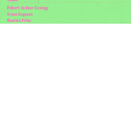
Folkert de Boer Ecology
Groen Gegeven
Maurice Prins
Lowland Ecology Network
Design en Illustraties
Timon Vader
Elwin van der Kolk
volg ons:
Partners
Wilder Land
Gemeente Utrecht
Biodiversiteit | Rotterdam.nl
ODU natuur en duurzaamheidscentra
The Green Mile
Taal
Mogelijk gemaakt door