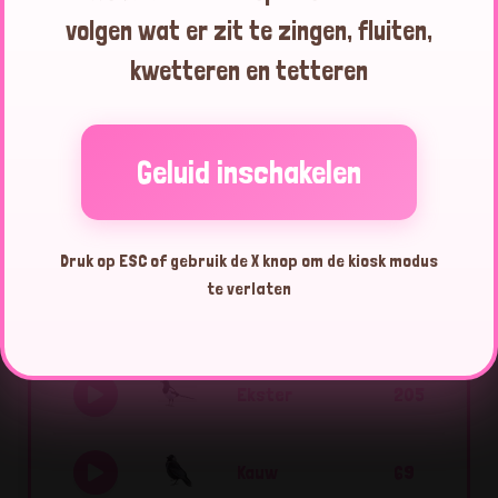
volgen wat er zit te zingen, fluiten,
kwetteren en tetteren
Houtduif
20:48:19
Houtduif
20:30:04
Geluid inschakelen
Druk op ESC of gebruik de X knop om de kiosk modus
Top 10 vogels vandaag
te verlaten
Ekster
205
Kauw
69