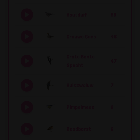
Houtduif
55
Grauwe Gans
48
Grote Bonte
47
Specht
Huiszwaluw
7
Pimpelmees
6
Roodborst
6