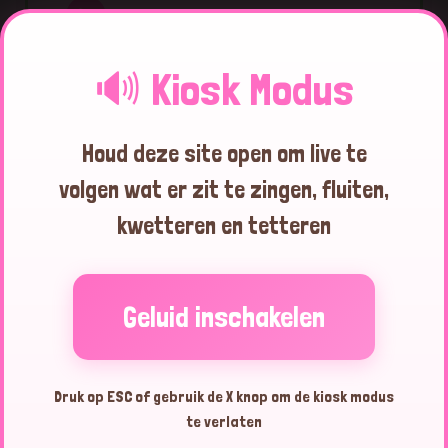
Bosuil
04:11:13
🔊 Kiosk Modus
Bosuil
03:57:22
Houd deze site open om live te
Bosuil
02:16:15
volgen wat er zit te zingen, fluiten,
kwetteren en tetteren
Bosuil
02:09:39
Bosuil
01:19:54
Geluid inschakelen
Woudaap
00:56:41
Druk op ESC of gebruik de X knop om de kiosk modus
Blauwe
te verlaten
00:29:11