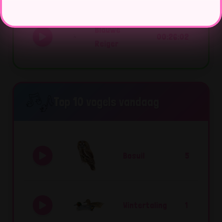
Reiger
Blauwe
00:26:02
Reiger
Top 10 vogels vandaag
Bosuil
5
Wintertaling
1