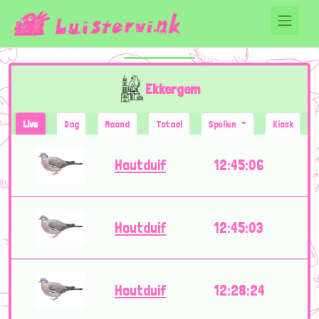
Ekkergem
Live
Dag
Maand
Totaal
Spellen
Kiosk
Houtduif
12:45:06
Houtduif
12:45:03
Houtduif
12:28:24