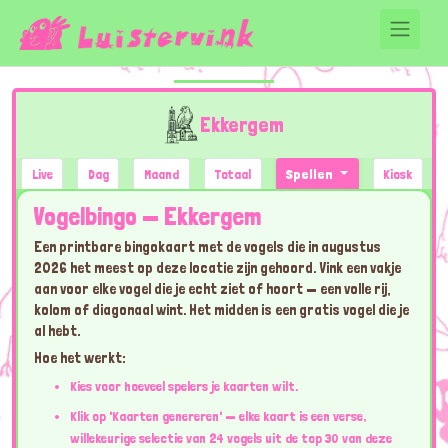
Ekkergem
Live
Dag
Maand
Totaal
Spellen
Kiosk
Vogelbingo — Ekkergem
Een printbare bingokaart met de vogels die in augustus
2026 het meest op deze locatie zijn gehoord. Vink een vakje
aan voor elke vogel die je echt ziet of hoort — een volle rij,
kolom of diagonaal wint. Het midden is een gratis vogel die je
al hebt.
Hoe het werkt:
Kies voor hoeveel spelers je kaarten wilt.
Klik op 'Kaarten genereren' — elke kaart is een verse,
willekeurige selectie van 24 vogels uit de top 30 van deze