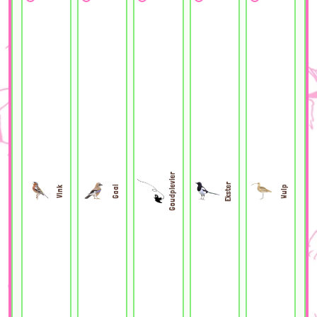
Goudplevier
Ekster
Gaai
Wulp
Vink