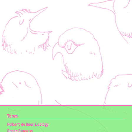
Team
Folkert de Boer Ecology
Groen Gegeven