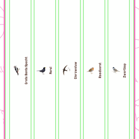
Grote Bonte Specht
Gierzwaluw
Roodborst
Zwartkop
Merel