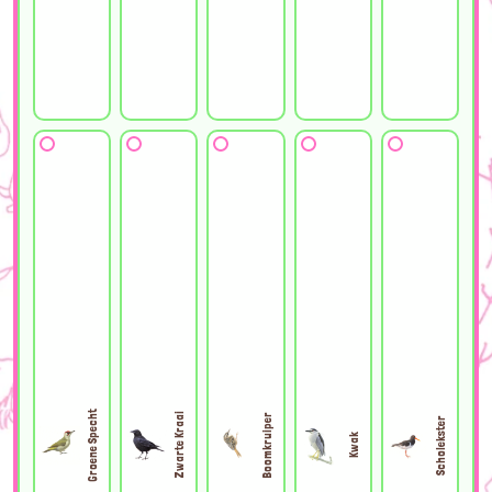
Groene Specht
Zwarte Kraai
Boomkruiper
Scholekster
Kwak