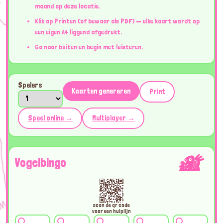
maand op deze locatie.
Klik op Printen (of bewaar als PDF) — elke kaart wordt op
een eigen A4 liggend afgedrukt.
Ga naar buiten en begin met luisteren.
Spelers
Kaarten genereren
Print
Speel online →
Multiplayer →
Vogelbingo
scan de qr code
voor een hulplijn