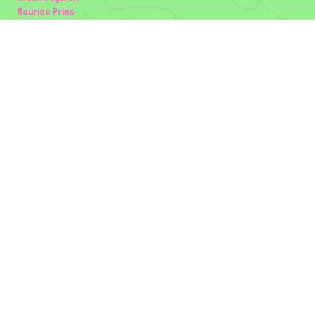
Maurice Prins
Lowland Ecology Network
Design en Illustraties
Timon Vader
Elwin van der Kolk
volg ons:
Partners
Wilder Land
Gemeente Utrecht
Biodiversiteit | Rotterdam.nl
ODU natuur en duurzaamheidscentra
The Green Mile
Taal
Mogelijk gemaakt door
BirdNET-Pi