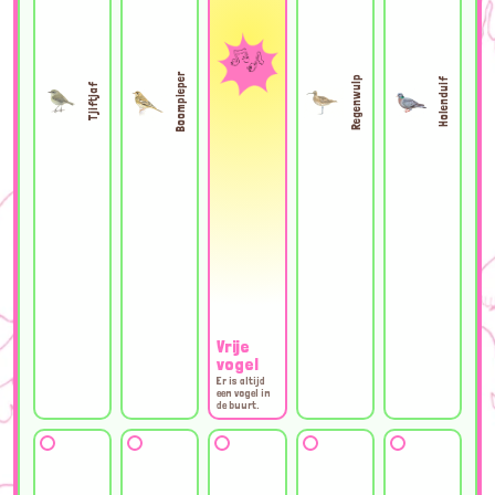
Boompieper
Regenwulp
Holenduif
Tjiftjaf
Vrije
vogel
Er is altijd
een vogel in
de buurt.