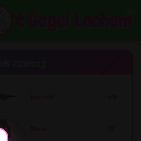
't Gagel Lochem
gels vandaag
Houtduif
402
Bosuil
79