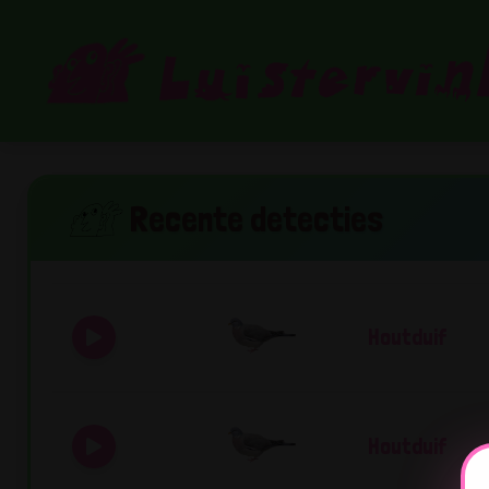
Recente detecties
Houtduif
Houtduif