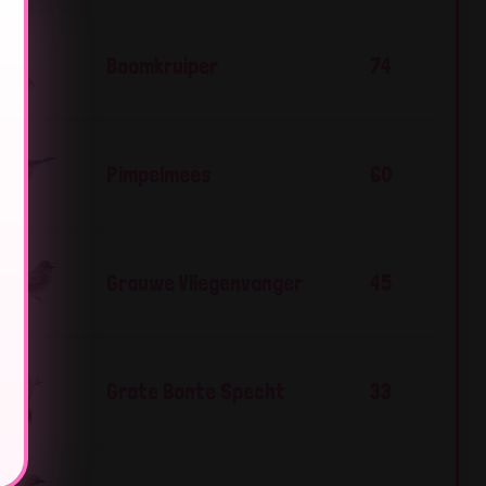
Boomkruiper
74
Pimpelmees
60
Grauwe Vliegenvanger
45
Grote Bonte Specht
33