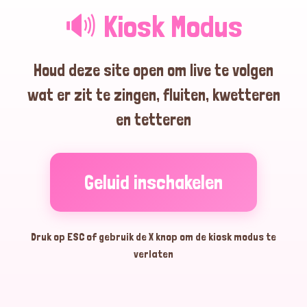
🔊 Kiosk Modus
18:15:18
Houd deze site open om live te volgen
wat er zit te zingen, fluiten, kwetteren
18:15:16
en tetteren
18:15:14
Geluid inschakelen
Druk op ESC of gebruik de X knop om de kiosk modus te
18:14:51
verlaten