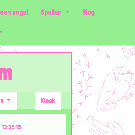
een vogel
Spellen
Blog
em
en
Kiosk
13:35:15