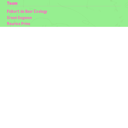
Team
Folkert de Boer Ecology
Groen Gegeven
Maurice Prins
Lowland Ecology Network
Design en Illustraties
Timon Vader
Elwin van der Kolk
volg ons:
Partners
Wilder Land
Gemeente Utrecht
Biodiversiteit | Rotterdam.nl
ODU natuur en duurzaamheidscentra
The Green Mile
Taal