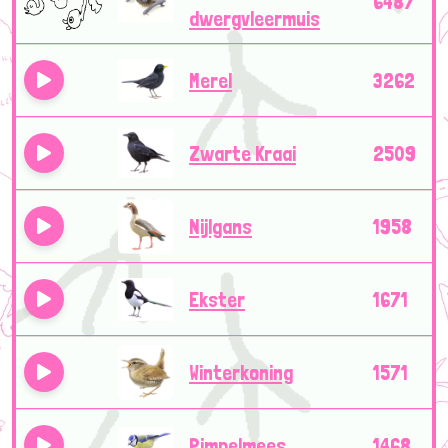
6487
dwergvleermuis
Merel
3262
Zwarte Kraai
2509
Nijlgans
1958
Ekster
1671
Winterkoning
1571
Pimpelmees
1468