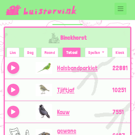
Binckhorst
Live
Dag
Maand
Totaal
Spellen
Kiosk
Halsbandparkiet
22881
Tjiftjaf
10251
Kauw
7551
gewone