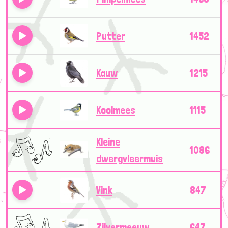
Putter
1452
Kauw
1215
Koolmees
1115
Kleine
1086
dwergvleermuis
Vink
847
Zilvermeeuw
647