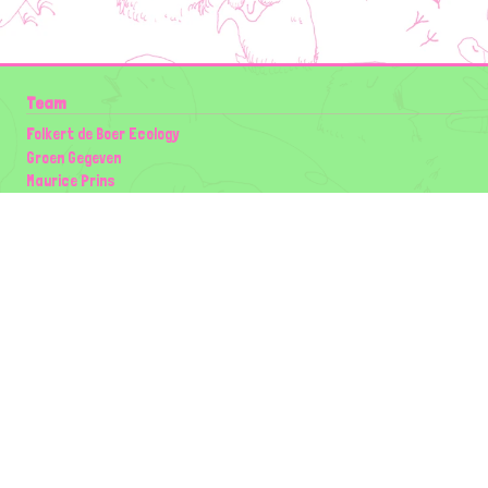
Team
Folkert de Boer Ecology
Groen Gegeven
Maurice Prins
Lowland Ecology Network
Design en Illustraties
Timon Vader
Elwin van der Kolk
volg ons:
Partners
Wilder Land
Gemeente Utrecht
Biodiversiteit | Rotterdam.nl
ODU natuur en duurzaamheidscentra
The Green Mile