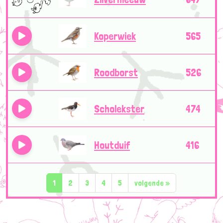
Koperwiek
565
Roodborst
526
Scholekster
474
Houtduif
416
1
2
3
4
5
volgende
»