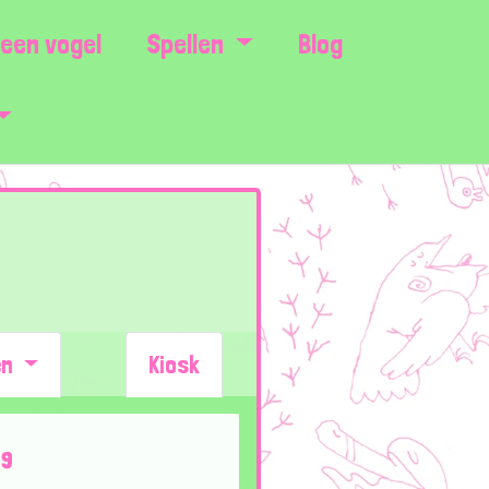
een vogel
Spellen
Blog
en
Kiosk
49