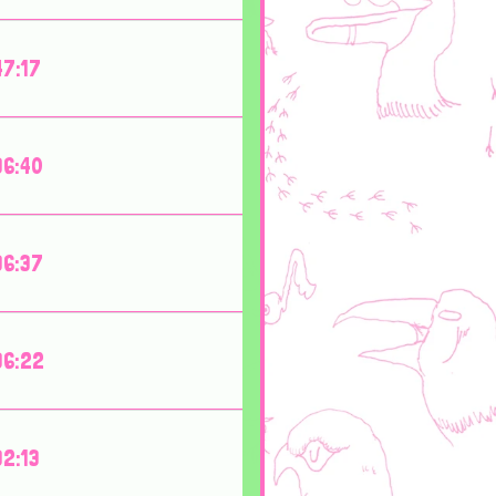
47:17
36:40
36:37
36:22
32:13