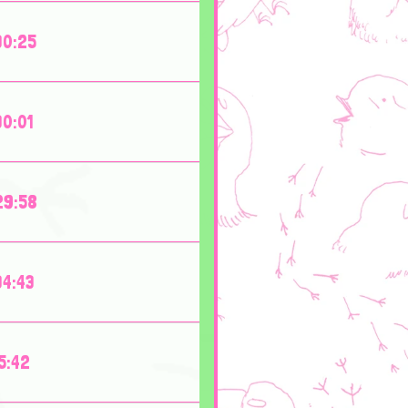
30:25
30:01
29:58
34:43
15:42