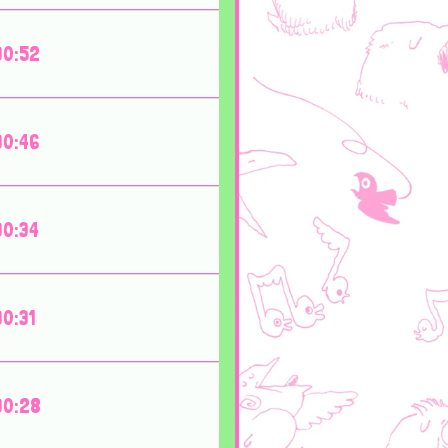
30:52
30:46
30:34
30:31
30:28