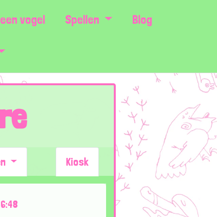
een vogel
Spellen
Blog
re
en
Kiosk
16:48