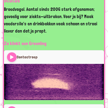
Status
Broedvogel. Aantal sinds 2006 sterk afgenomen;
gevoelig voor ziekte-uitbraken. Voer je bij? Maak
voedersilo’s en drinkbakken vaak schoon en strooi
liever dan dat je propt.
Zo klinkt een Groenling
Contactroep