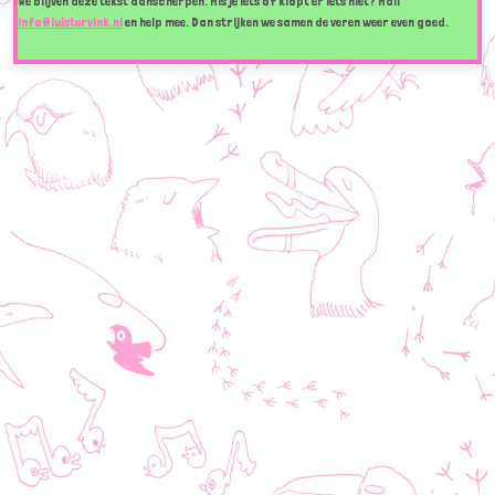
We blijven deze tekst aanscherpen. Mis je iets of klopt er iets niet? Mail
info@luistervink.nl
en help mee. Dan strijken we samen de veren weer even goed.