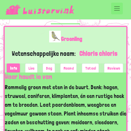
Groenling
Wetenschappelijke naam:
Chloris chloris
Info
Live
Dag
Maand
Totaal
Reviews
Waar houdt ie van
Rommelig groen met eten in de buurt. Denk: hagen,
struweel, coniferen, klimplanten, én een rustige hoek
om te broeden. Laat paardenbloem, weegbree en
vogelmuur gewoon staan. Plant inheemse struiken die
zaden en beschutting geven: meidoorn, sleedoorn,