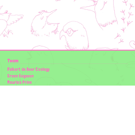
Team
Folkert de Boer Ecology
Groen Gegeven
Maurice Prins
Lowland Ecology Network
Design en Illustraties
Timon Vader
Elwin van der Kolk
volg ons:
Partners