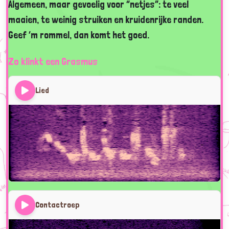
Algemeen, maar gevoelig voor “netjes”: te veel
maaien, te weinig struiken en kruidenrijke randen.
Geef ’m rommel, dan komt het goed.
Zo klinkt een Grasmus
Lied
Contactroep