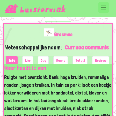
Grasmus
Wetenschappelijke naam:
Curruca communis
Info
Live
Dag
Maand
Totaal
Reviews
Waar houdt ie van
Ruigte met overzicht. Denk: hoge kruiden, rommelige
randen, jonge struiken. In tuin en park: laat een hoekje
lekker verwilderen met brandnetel, distel, klaver en
wat braam. In het buitengebied: brede akkerranden,
slootkanten en dijken met kruiden, niet strak