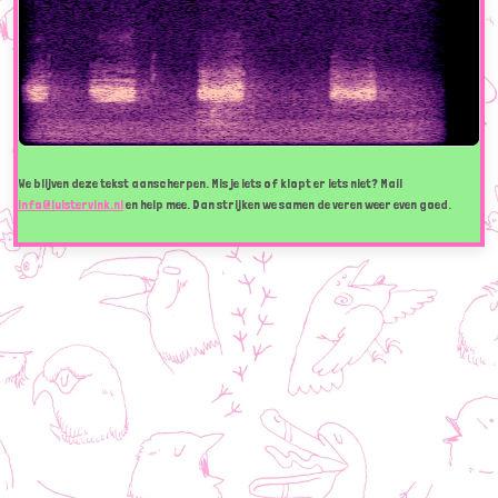
We blijven deze tekst aanscherpen. Mis je iets of klopt er iets niet? Mail
info@luistervink.nl
en help mee. Dan strijken we samen de veren weer even goed.