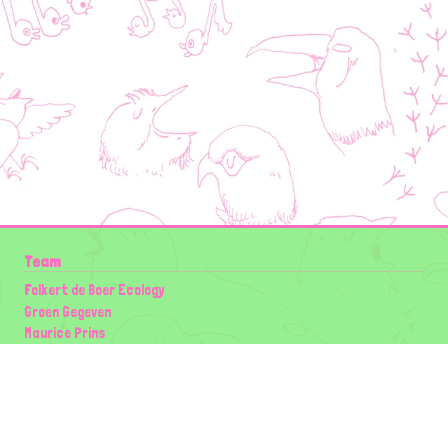
Team
Folkert de Boer Ecology
Groen Gegeven
Maurice Prins
Lowland Ecology Network
Design en Illustraties
Timon Vader
Elwin van der Kolk