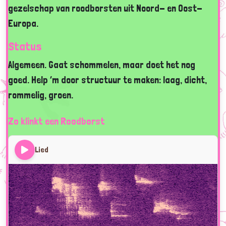
gezelschap van roodborsten uit Noord- en Oost-
Europa.
Status
Algemeen. Gaat schommelen, maar doet het nog
goed. Help ’m door structuur te maken: laag, dicht,
rommelig, groen.
Zo klinkt een Roodborst
Lied