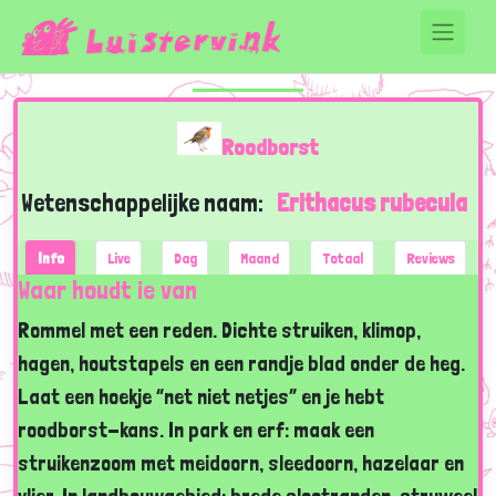
Roodborst
Wetenschappelijke naam:
Erithacus rubecula
Info
Live
Dag
Maand
Totaal
Reviews
Waar houdt ie van
Rommel met een reden. Dichte struiken, klimop,
hagen, houtstapels en een randje blad onder de heg.
Laat een hoekje “net niet netjes” en je hebt
roodborst-kans. In park en erf: maak een
struikenzoom met meidoorn, sleedoorn, hazelaar en