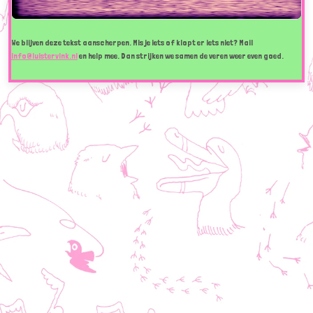
We blijven deze tekst aanscherpen. Mis je iets of klopt er iets niet? Mail
info@luistervink.nl
en help mee. Dan strijken we samen de veren weer even goed.