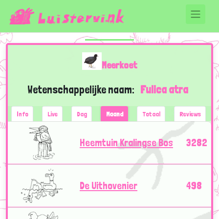
Meerkoet
Wetenschappelijke naam:
Fulica atra
Info
Live
Dag
Maand
Totaal
Reviews
Heemtuin Kralingse Bos
3282
De Uithovenier
498