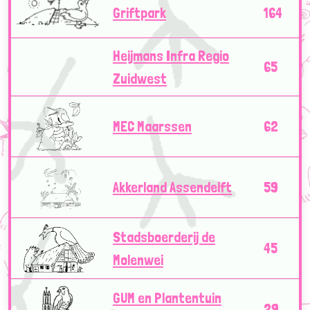
Griftpark
164
Heijmans Infra Regio
65
Zuidwest
MEC Maarssen
62
Akkerland Assendelft
59
Stadsboerderij de
45
Molenwei
GUM en Plantentuin
29