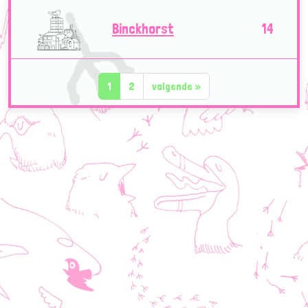
Binckhorst
14
1
2
volgende
»