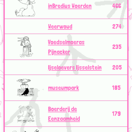
inBredius Woerden
466
Weerwoud
274
Voedselmoeras
235
Pijnacker
Ijseloevers Ijsselstein
205
museumpark
185
Boerderij de
179
Eenzaamheid