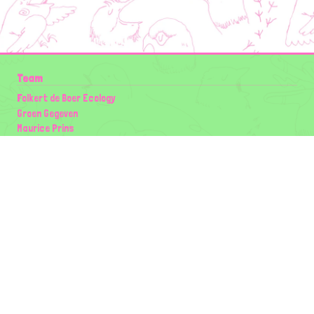
Team
Folkert de Boer Ecology
Groen Gegeven
Maurice Prins
Lowland Ecology Network
Design en Illustraties
Timon Vader
Elwin van der Kolk
volg ons:
Partners
Wilder Land
Gemeente Utrecht
Biodiversiteit | Rotterdam.nl
ODU natuur en duurzaamheidscentra