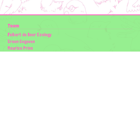
Team
Folkert de Boer Ecology
Groen Gegeven
Maurice Prins
Lowland Ecology Network
Design en Illustraties
Timon Vader
Elwin van der Kolk
volg ons:
Partners
Wilder Land
Gemeente Utrecht
Biodiversiteit | Rotterdam.nl
ODU natuur en duurzaamheidscentra
The Green Mile