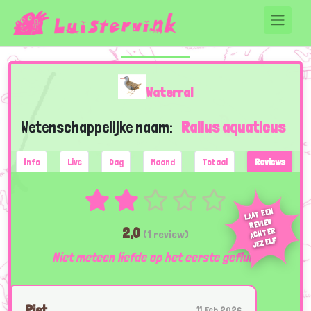
Waterral
Wetenschappelijke naam:
Rallus aquaticus
Info
Live
Dag
Maand
Totaal
Reviews
LAAT EEN
REVIEW
2,0
ACHTER
(1 review)
JEZELF
Niet meteen liefde op het eerste gefluit.
Piet
11 Feb 2026