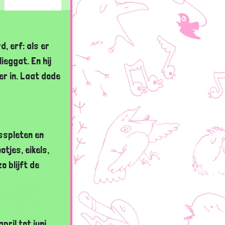
, erf: als er
ieggat. En hij
er in. Laat dode
rsspleten en
tjes, eikels,
 blijft de
ril tot juni.