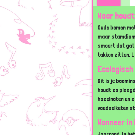
Waar houdt
Oude bomen met k
maar stamdiamet
smeert dat gat 
takken zitten. 
Ecologisch
Dit is je boomin
houdt zo plaagdr
hazelnoten en z
voedselketen st
Wanneer in
Jaarrond. In het