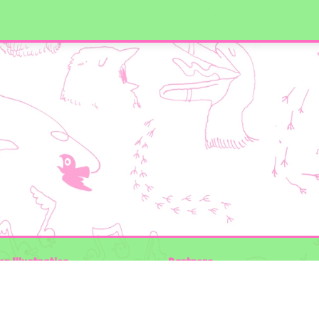
en Illustraties
Partners
ader
Wilder Land
Gemeente Utrecht
n der Kolk
Biodiversiteit | Rotterdam.nl