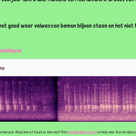
het goed waar volwassen bomen blijven staan en het niet 
oomklever
oep
cherpen. Mis je iets of klopt er iets niet? Mail
info@luistervink.nl
en help mee. Dan strijken