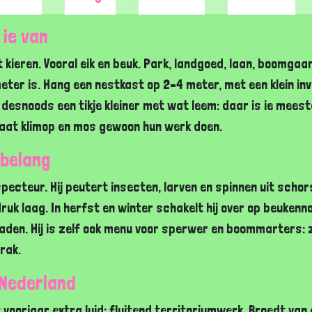
 ie van
ieren. Vooral eik en beuk. Park, landgoed, laan, boomgaard
er is. Hang een nestkast op 2–4 meter, met een klein invl
desnoods een tikje kleiner met wat leem: daar is ie meest
Laat klimop en mos gewoon hun werk doen.
 belang
specteur. Hij peutert insecten, larven en spinnen uit scho
uk laag. In herfst en winter schakelt hij over op beukennoo
aden. Hij is zelf ook menu voor sperwer en boommarters: zo
rak.
 Nederland
 voorjaar extra luid: fluitend territoriumwerk. Broedt van ap