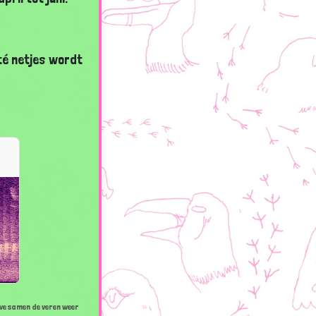
té netjes wordt
 we samen de veren weer