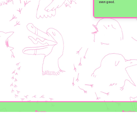
even goed.
Team
Design 
Folkert de Boer Ecology
Timon V
Groen Gegeven
Elwin va
Maurice Prins