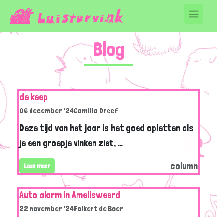
Blog
de keep
06 december '24
Camilla Dreef
Deze tijd van het jaar is het goed opletten als
je een groepje vinken ziet, …
column
Lees meer
Auto alarm in Amelisweerd
22 november '24
Folkert de Boer