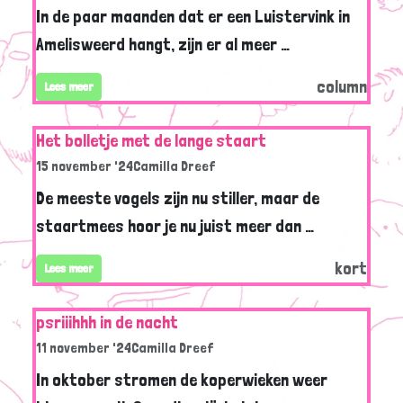
In de paar maanden dat er een Luistervink in
Amelisweerd hangt, zijn er al meer …
column
Lees meer
Het bolletje met de lange staart
15 november '24
Camilla Dreef
De meeste vogels zijn nu stiller, maar de
staartmees hoor je nu juist meer dan …
kort
Lees meer
psriiihhh in de nacht
11 november '24
Camilla Dreef
In oktober stromen de koperwieken weer