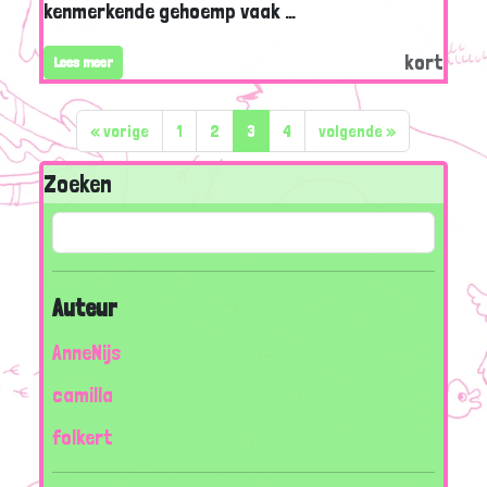
kenmerkende gehoemp vaak …
kort
Lees meer
«
vorige
1
2
3
4
volgende
»
Zoeken
Auteur
AnneNijs
camilla
folkert