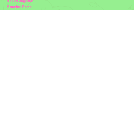
Groen Gegeven
Maurice Prins
Lowland Ecology Network
Design en Illustraties
Timon Vader
Elwin van der Kolk
volg ons:
Partners
Wilder Land
Gemeente Utrecht
Biodiversiteit | Rotterdam.nl
ODU natuur en duurzaamheidscentra
The Green Mile
Taal
Mogelijk gemaakt door
BirdNET-Pi