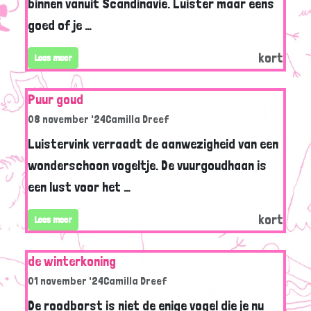
binnen vanuit Scandinavië. Luister maar eens
goed of je …
kort
Lees meer
Puur goud
08 november '24
Camilla Dreef
Luistervink verraadt de aanwezigheid van een
wonderschoon vogeltje. De vuurgoudhaan is
een lust voor het …
kort
Lees meer
de winterkoning
01 november '24
Camilla Dreef
De roodborst is niet de enige vogel die je nu