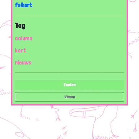
folkert
Tag
column
kort
nieuws
Zoeken
Wissen