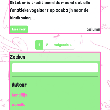
Oktober is traditioneel de maand dat alle
fanatieke vogelaars op zoek zijn naar de
bladkoning. …
column
Lees meer
1
2
volgende
»
Zoeken
Auteur
AnneNijs
camilla