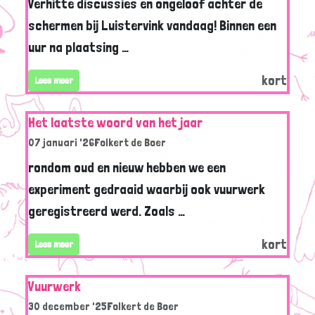
Verhitte discussies en ongeloof achter de
schermen bij Luistervink vandaag! Binnen een
uur na plaatsing …
kort
Lees meer
Het laatste woord van het jaar
07 januari '26
Folkert de Boer
rondom oud en nieuw hebben we een
experiment gedraaid waarbij ook vuurwerk
geregistreerd werd. Zoals …
kort
Lees meer
Vuurwerk
30 december '25
Folkert de Boer