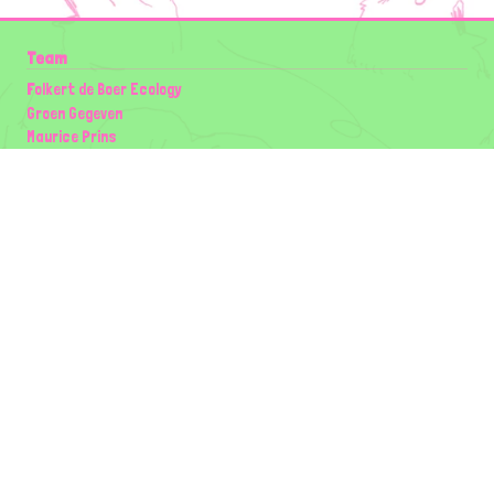
Team
Folkert de Boer Ecology
Groen Gegeven
Maurice Prins
Lowland Ecology Network
Design en Illustraties
Timon Vader
Elwin van der Kolk
volg ons:
Partners
Wilder Land
Gemeente Utrecht
Biodiversiteit | Rotterdam.nl
ODU natuur en duurzaamheidscentra
The Green Mile
Taal