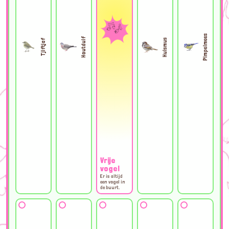
Pimpelmees
Houtduif
Huismus
Tjiftjaf
Vrije
vogel
Er is altijd
een vogel in
de buurt.