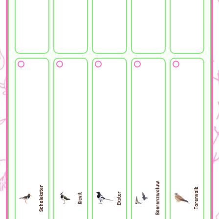
Boerenzwaluw
Scholekster
Torenvalk
Ekster
Kievit