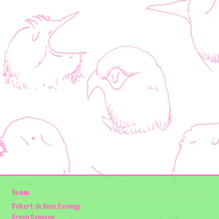
Team
Folkert de Boer Ecology
Groen Gegeven