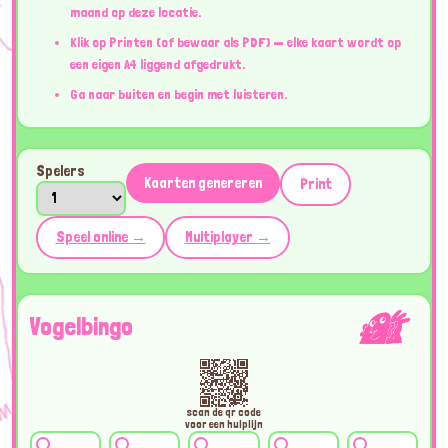
maand op deze locatie.
Klik op Printen (of bewaar als PDF) — elke kaart wordt op
een eigen A4 liggend afgedrukt.
Ga naar buiten en begin met luisteren.
Spelers
Kaarten genereren
Print
Speel online →
Multiplayer →
Vogelbingo
scan de qr code
voor een hulplijn