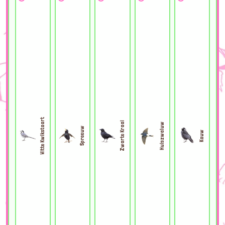
Witte Kwikstaart
Zwarte Kraai
Huiszwaluw
Spreeuw
Kauw