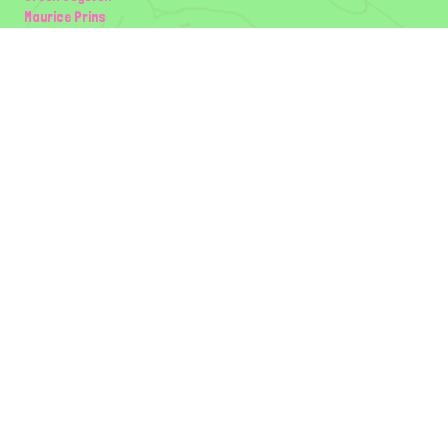
Maurice Prins
Lowland Ecology Network
Design en Illustraties
Timon Vader
Elwin van der Kolk
volg ons:
Partners
Wilder Land
Gemeente Utrecht
Biodiversiteit | Rotterdam.nl
ODU natuur en duurzaamheidscentra
The Green Mile
Taal
Mogelijk gemaakt door
BirdNET-Pi