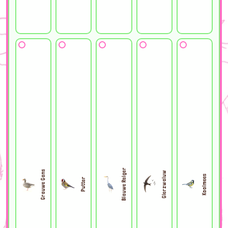
Blauwe Reiger
Grauwe Gans
Gierzwaluw
Koolmees
Putter