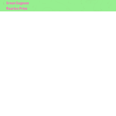
Groen Gegeven
Maurice Prins
Lowland Ecology Network
Design en Illustraties
Timon Vader
Elwin van der Kolk
volg ons:
Partners
Wilder Land
Gemeente Utrecht
Biodiversiteit | Rotterdam.nl
ODU natuur en duurzaamheidscentra
The Green Mile
Taal
Mogelijk gemaakt door
BirdNET-Pi