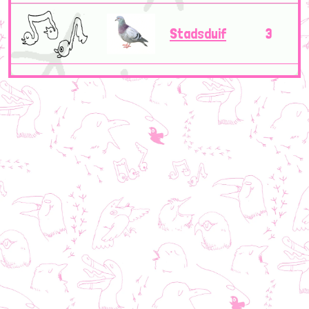
Stadsduif
3