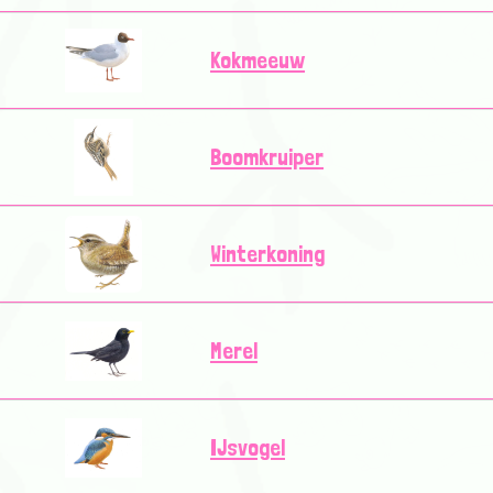
Kokmeeuw
Boomkruiper
Winterkoning
Merel
IJsvogel