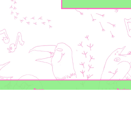
Team
Design 
Folkert de Boer Ecology
Timon V
Groen Gegeven
Elwin va
Maurice Prins
volg ons
Lowland Ecology Network