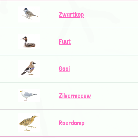
Zwartkop
Fuut
Gaai
Zilvermeeuw
Roerdomp