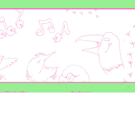
en Illustraties
Partners
ader
Wilder Land
Gemeente Utrecht
n der Kolk
Biodiversiteit | Rotterdam.nl
ODU natuur en duurzaamheidscentra
:
The Green Mile