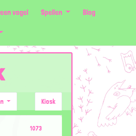
een vogel
Spellen
Blog
k
en
Kiosk
1073