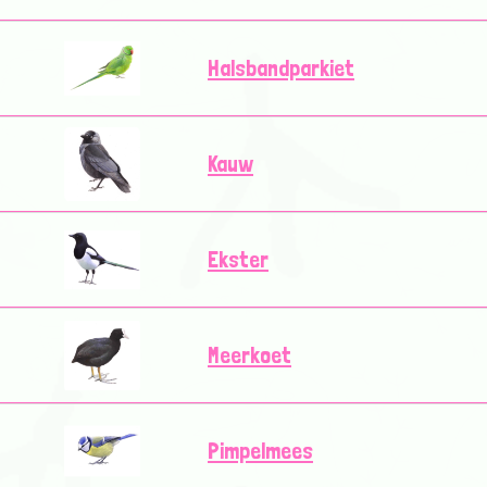
Halsbandparkiet
Kauw
Ekster
Meerkoet
Pimpelmees