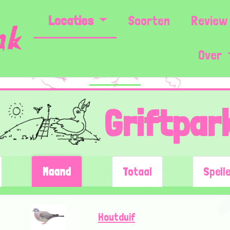
Locaties
Soorten
Review 
Over
Griftpar
Maand
Totaal
Spell
Houtduif