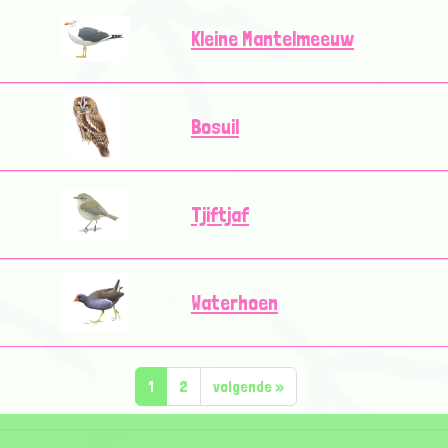
Kleine Mantelmeeuw
Bosuil
Tjiftjaf
Waterhoen
1
2
volgende
»