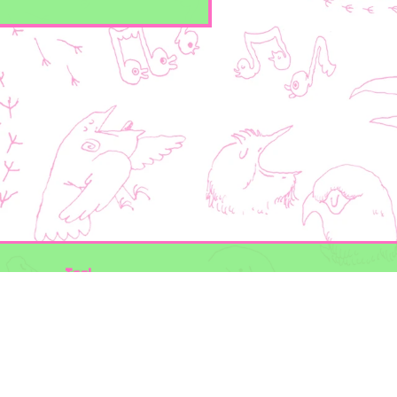
Taal
Mogelijk gemaakt door
BirdNET-Pi