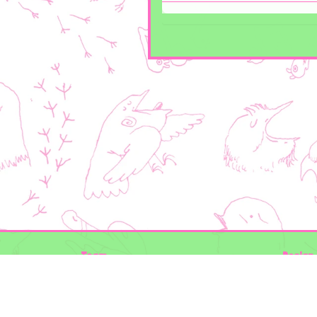
Team
Design 
Folkert de Boer Ecology
Timon V
Groen Gegeven
Elwin va
Maurice Prins