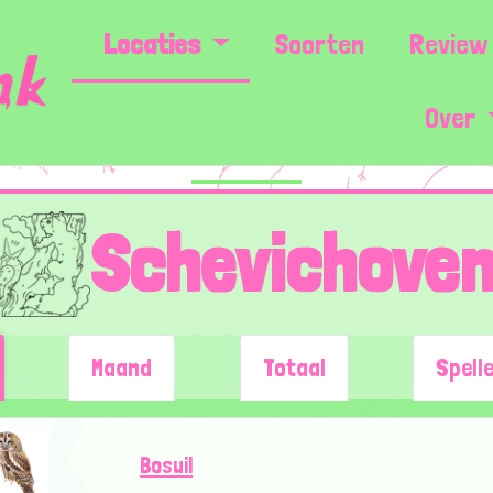
Locaties
Soorten
Review 
Over
Schevichove
Maand
Totaal
Spell
Bosuil