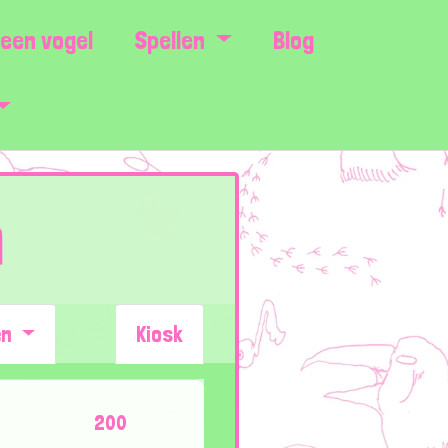
een vogel
Spellen
Blog
n
en
Kiosk
200