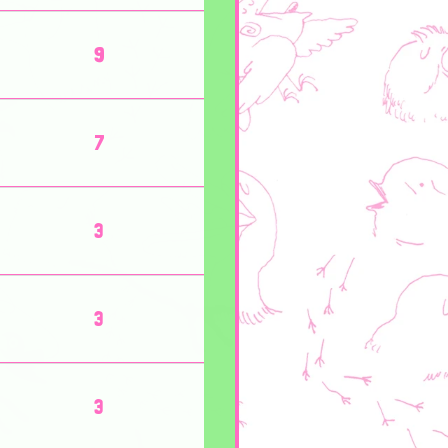
9
7
3
3
3