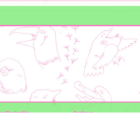
en Illustraties
Partners
ader
Wilder Land
Gemeente Utrecht
n der Kolk
Biodiversiteit | Rotterdam.nl
ODU natuur en duurzaamheidscentra