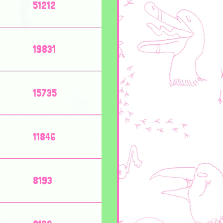
51212
19831
15735
11846
8193