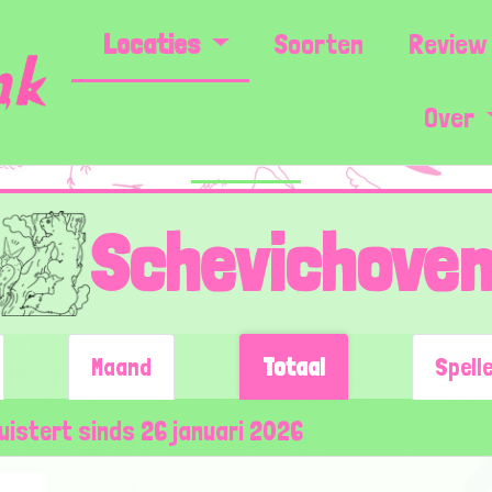
Locaties
Soorten
Review 
Over
Schevichove
Maand
Totaal
Spell
luistert sinds 26 januari 2026