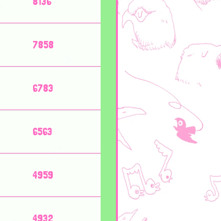
8136
7858
6783
6563
4959
4932