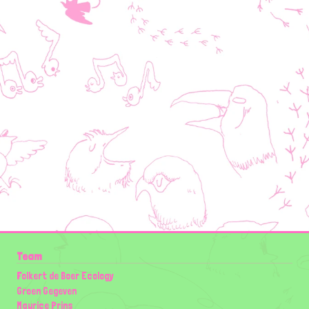
Team
Folkert de Boer Ecology
Groen Gegeven
Maurice Prins