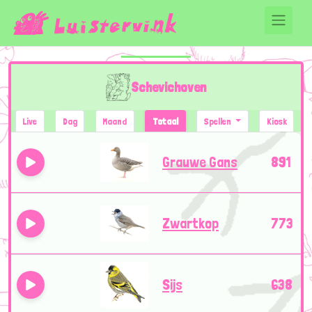
Schevichoven
Live
Dag
Maand
Totaal
Spellen
Kiosk
Grauwe Gans
891
Zwartkop
773
Sijs
638