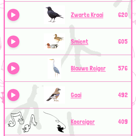
Zwarte Kraai
620
Smient
605
Blauwe Reiger
576
Gaai
492
Koereiger
409