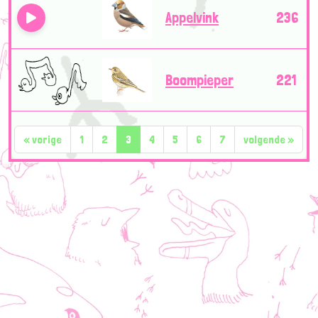
Appelvink
236
Boompieper
221
«
vorige
1
2
3
4
5
6
7
volgende
»