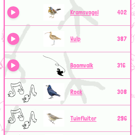
Kramsvogel
402
Wulp
387
Boomvalk
316
Roek
308
Tuinfluiter
296