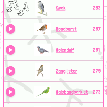
Kwak
293
Roodborst
287
Holenduif
281
Zanglijster
279
Halsbandparkiet
273