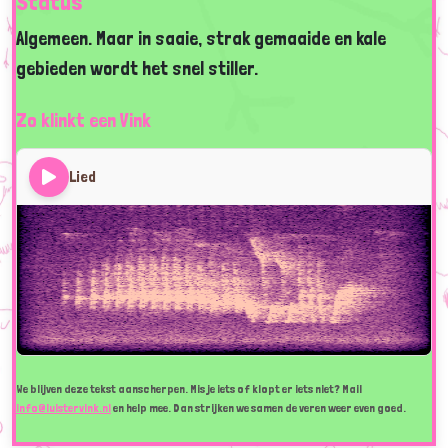
Status
Algemeen. Maar in saaie, strak gemaaide en kale
gebieden wordt het snel stiller.
Zo klinkt een Vink
Lied
We blijven deze tekst aanscherpen. Mis je iets of klopt er iets niet? Mail
info@luistervink.nl
en help mee. Dan strijken we samen de veren weer even goed.