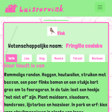
Vink
Wetenschappelijke naam:
Fringilla coelebs
Info
Live
Dag
Maand
Totaal
Reviews
Waar houdt ie van
Rommelige randen. Heggen, houtwallen, struiken met
bessen, een paar flinke bomen en een stukje kort
gras om te foerageren. In de tuin: laat een hoekje
“net niet af” zijn. Plant meidoorn, sleedoorn,
hondsroos, lijsterbes en hazelaar. In park en erf: kies