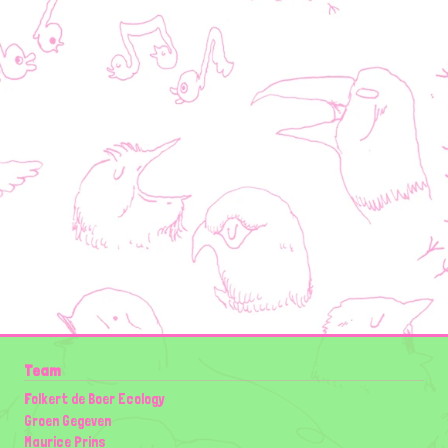
Team
Folkert de Boer Ecology
Groen Gegeven
Maurice Prins