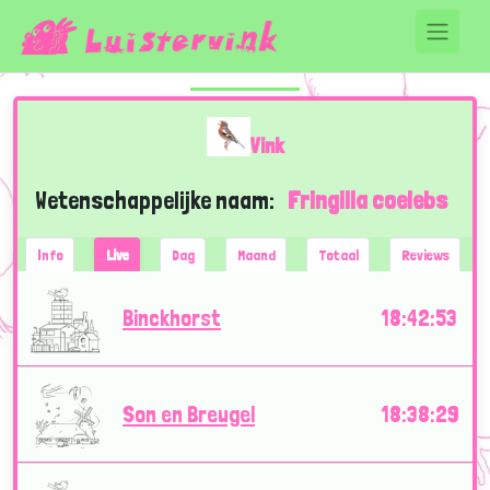
Vink
Wetenschappelijke naam:
Fringilla coelebs
Info
Live
Dag
Maand
Totaal
Reviews
Binckhorst
18:42:53
Son en Breugel
18:38:29