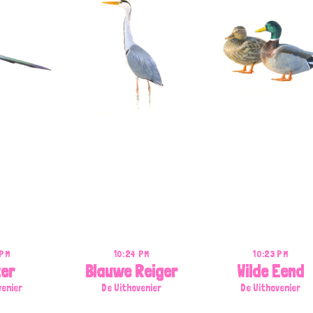
 PM
10:24 PM
10:23 PM
er
Blauwe Reiger
Wilde Eend
venier
De Uithovenier
De Uithovenier