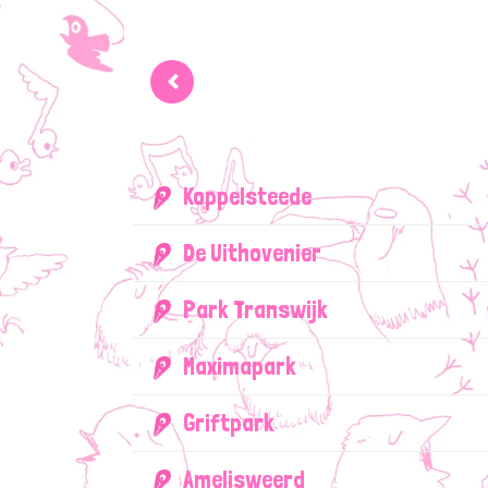
‹
Koppelsteede
De Uithovenier
Park Transwijk
Maximapark
Griftpark
Amelisweerd