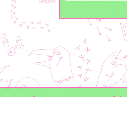
Team
Design 
Folkert de Boer Ecology
Timon V
Groen Gegeven
Elwin va
Maurice Prins
volg ons
Lowland Ecology Network