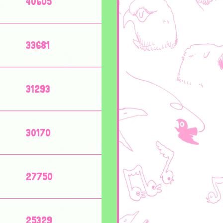
40605
33681
31293
30170
27750
25329