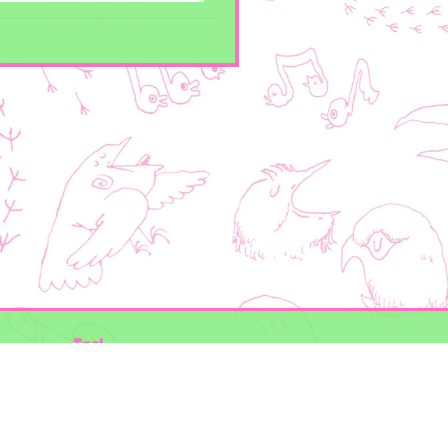
Taal
Mogelijk gemaakt door
BirdNET-Pi