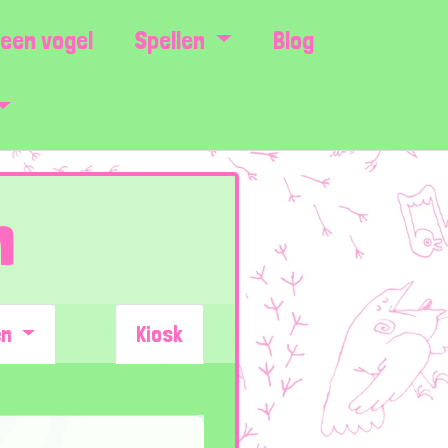
een vogel
Spellen
Blog
n
en
Kiosk