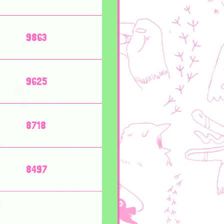
9863
9625
8718
8497