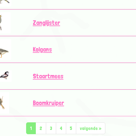
Zanglijster
Kolgans
Staartmees
Boomkruiper
1
2
3
4
5
volgende
»