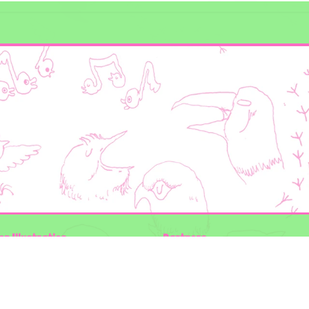
en Illustraties
Partners
ader
Wilder Land
Gemeente Utrecht
n der Kolk
Biodiversiteit | Rotterdam.nl
ODU natuur en duurzaamheidscentra
:
The Green Mile