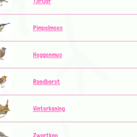
Tjiftjaf
Pimpelmees
Heggenmus
Roodborst
Winterkoning
Zwartkop